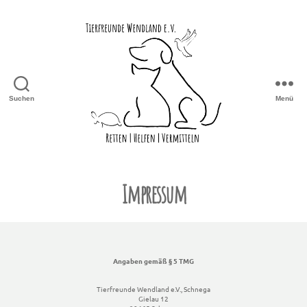
Suchen
Menü
Impressum
Angaben gemäß § 5 TMG
Tierfreunde Wendland e.V., Schnega
Gielau 12