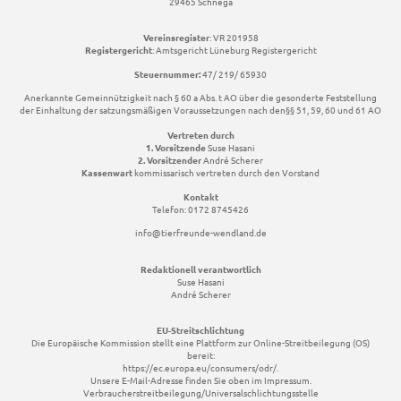
29465 Schnega
Vereinsregister
: VR 201958
Registergericht
: Amtsgericht Lüneburg Registergericht
Steuernummer:
47/ 219/ 65930
Anerkannte Gemeinnützigkeit nach § 60 a Abs. t AO über die gesonderte Feststellung
der Einhaltung der satzungsmäßigen Voraussetzungen nach den§§ 51, 59, 60 und 61 AO
Vertreten durch
1. Vorsitzende
Suse Hasani
2. Vorsitzender
André Scherer
Kassenwart
kommissarisch vertreten durch den Vorstand
Kontakt
Telefon: 0172 8745426
info@tierfreunde-wendland.de
Redaktionell verantwortlich
Suse Hasani
André Scherer
EU-Streitschlichtung
Die Europäische Kommission stellt eine Plattform zur Online-Streitbeilegung (OS)
bereit:
https://ec.europa.eu/consumers/odr/.
Unsere E-Mail-Adresse finden Sie oben im Impressum.
Verbraucherstreitbeilegung/Universalschlichtungsstelle